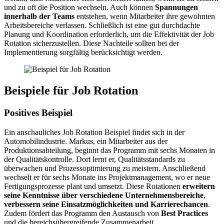
und zu oft die Position wechseln. Auch können
Spannungen
innerhalb der Teams
entstehen, wenn Mitarbeiter ihre gewohnten
Arbeitsbereiche verlassen. Schließlich ist eine gut durch­dachte
Planung und Koordination erfor­derlich, um die Effektivität der Job
Rotation sicher­zu­stellen. Diese Nachteile sollten bei der
Implementierung sorgfältig berück­sichtigt werden.
Beispiele für Job Rotation
Positives Beispiel
Ein anschau­liches Job Rotation Beispiel findet sich in der
Automobilindustrie. Markus, ein Mitarbeiter aus der
Produktionsabteilung, beginnt das Programm mit sechs Monaten in
der Qualitätskontrolle. Dort lernt er, Qualitätsstandards zu
überwachen und Prozessoptimierung zu meistern. Anschließend
wechselt er für sechs Monate ins Projektmanagement, wo er neue
Fertigungsprozesse plant und umsetzt. Diese Rotationen
erweitern
seine Kenntnisse über verschiedene Unternehmensbereiche
,
verbessern seine Einsatzmöglichkeiten und Karrierechancen
.
Zudem fördert das Programm den Austausch von
Best Practices
und die bereichs­über­grei­fende Zusammenarbeit.