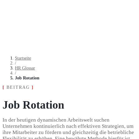
Startseite
/
HR Glossar
/
Job Rotation
[
BEITRAG
]
Job Rotation
In der heutigen dynami­schen Arbeitswelt suchen
Unternehmen konti­nu­ierlich nach effek­tiven Strategien, um
ihre Mitarbeiter zu fördern und gleich­zeitig die betrieb­liche
Flexibilität zu erhöhen. Eine bewährte Methode hierfür ist