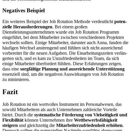
Negatives Beispiel
Ein weiteres Beispiel der Job Rotation Methode verdeut­licht
poten­
zielle Herausforderungen
. Bei einem großen
Dienstleistungsunternehmen wurde ein Job Rotation Programm
einge­führt, bei dem Mitarbeiter zwischen verschie­denen Projekten
wechseln sollten. Einige Mitarbeiter, darunter auch Anna, fanden die
häufigen Wechsel anstrengend und fühlten sich nicht ausrei­chend
vorbe­reitet für die neuen Aufgaben. Die Einarbeitungszeiten verlän­
gerten sich, und es kam zu Unzufriedenheiten im Team, da sich
einige Mitarbeiter überfordert fühlten. Diese Erfahrungen zeigen,
dass eine
sorgfältige Planung und ausrei­chende Unterstützung
essen­ziell sind, um die negativen Auswirkungen von Job Rotation
zu minimieren.
Fazit
Job Rotation ist ein wertvolles Instrument im Personalwesen, das
sowohl Mitarbeitern als auch Unternehmen zahlreiche Vorteile
bietet. Durch die
syste­ma­tische Förderung von Vielseitigkeit und
Flexibilität
können Unternehmen ihre
Wettbewerbsfähigkeit
steigern
und gleich­zeitig die
Mitarbeiterzufriedenheit erhöhen
.
Dennoch sollten die poten­zi­ellen Nachteile sorgfältig abgewogen