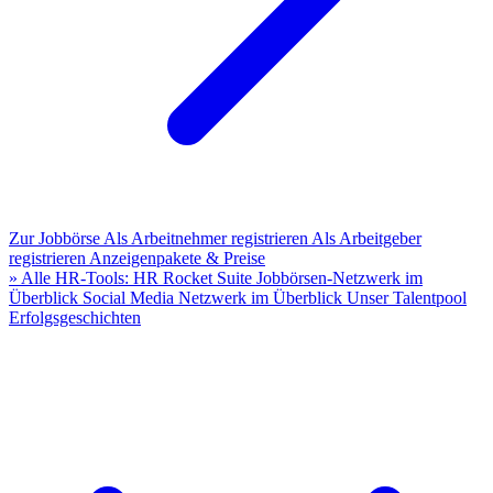
Zur Jobbörse
Als Arbeitnehmer registrieren
Als Arbeitgeber
registrieren
Anzeigenpakete & Preise
» Alle HR-Tools: HR Rocket Suite
Jobbörsen-Netzwerk im
Überblick
Social Media Netzwerk im Überblick
Unser Talentpool
Erfolgsgeschichten