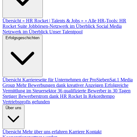
Übersicht
» HR Rocket | Talents & Jobs »
» Alle HR-Tools: HR
Rocket Suite
Jobbörsen-Netzwerk im Überblick
Social Media
Netzwerk im Überblick
Unser Talentpool
Erfolgsgeschichten
Übersicht
Karriereseite für Unternehmen der ProSiebenSat.1 Media
Group
Mehr Bewerbungen dank kreativer Anzeigen
Erfolgreiche
Vermittlung im Steuersektor
36 qualifizierte Bewerber in 30 Tagen
Stetiger Bewerberstrom dank HR Rocket
In Rekordtempo
Vertriebsprofis gefunden
Über uns
Übersicht
Mehr über uns erfahren
Karriere
Kontakt