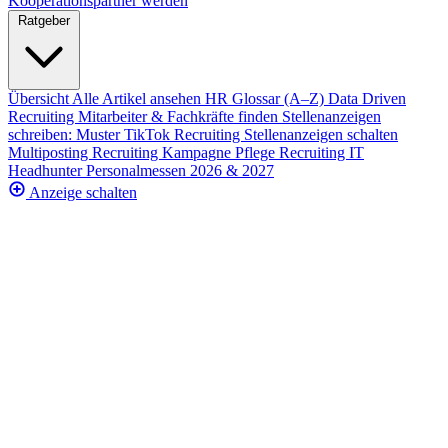
Kooperationspartner werden
Ratgeber
Übersicht
Alle Artikel ansehen
HR Glossar (A–Z)
Data Driven
Recruiting
Mitarbeiter & Fachkräfte finden
Stellenanzeigen
schreiben: Muster
TikTok Recruiting
Stellenanzeigen schalten
Multiposting
Recruiting Kampagne
Pflege Recruiting
IT
Headhunter
Personalmessen 2026 & 2027
Anzeige schalten