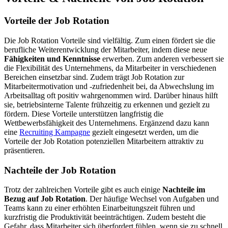
Vorteile der Job Rotation
Die Job Rotation Vorteile sind vielfältig. Zum einen fördert sie die
beruf­liche Weiterentwicklung der Mitarbeiter, indem diese neue
Fähigkeiten und Kenntnisse
erwerben. Zum anderen verbessert sie
die Flexibilität des Unternehmens, da Mitarbeiter in verschie­denen
Bereichen einsetzbar sind. Zudem trägt Job Rotation zur
Mitarbeitermotivation und ‑zufrie­denheit bei, da Abwechslung im
Arbeitsalltag oft positiv wahrge­nommen wird. Darüber hinaus hilft
sie, betriebs­in­terne Talente frühzeitig zu erkennen und gezielt zu
fördern. Diese Vorteile unter­stützen langfristig die
Wettbewerbsfähigkeit des Unternehmens. Ergänzend dazu kann
eine
Recruiting Kampagne
gezielt einge­setzt werden, um die
Vorteile der Job Rotation poten­zi­ellen Mitarbeitern attraktiv zu
präsentieren.
Nachteile der Job Rotation
Trotz der zahlreichen Vorteile gibt es auch einige
Nachteile im
Bezug auf Job Rotation
. Der häufige Wechsel von Aufgaben und
Teams kann zu einer erhöhten Einarbeitungszeit führen und
kurzfristig die Produktivität beein­träch­tigen. Zudem besteht die
Gefahr, dass Mitarbeiter sich überfordert fühlen, wenn sie zu schnell