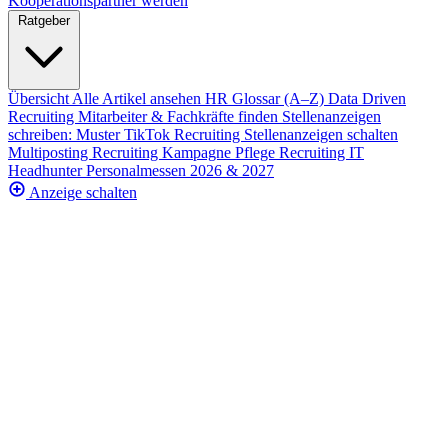
Kooperationspartner werden
Ratgeber
Übersicht
Alle Artikel ansehen
HR Glossar (A–Z)
Data Driven
Recruiting
Mitarbeiter & Fachkräfte finden
Stellenanzeigen
schreiben: Muster
TikTok Recruiting
Stellenanzeigen schalten
Multiposting
Recruiting Kampagne
Pflege Recruiting
IT
Headhunter
Personalmessen 2026 & 2027
Anzeige schalten