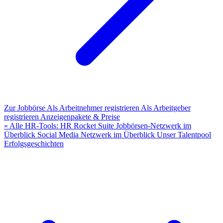
Zur Jobbörse
Als Arbeitnehmer registrieren
Als Arbeitgeber
registrieren
Anzeigenpakete & Preise
» Alle HR-Tools: HR Rocket Suite
Jobbörsen-Netzwerk im
Überblick
Social Media Netzwerk im Überblick
Unser Talentpool
Erfolgsgeschichten