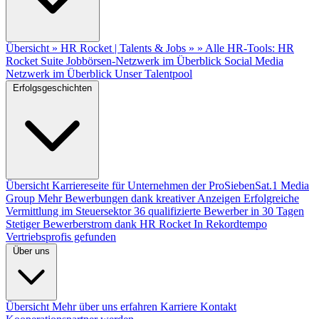
Übersicht
» HR Rocket | Talents & Jobs »
» Alle HR-Tools: HR
Rocket Suite
Jobbörsen-Netzwerk im Überblick
Social Media
Netzwerk im Überblick
Unser Talentpool
Erfolgsgeschichten
Übersicht
Karriereseite für Unternehmen der ProSiebenSat.1 Media
Group
Mehr Bewerbungen dank kreativer Anzeigen
Erfolgreiche
Vermittlung im Steuersektor
36 qualifizierte Bewerber in 30 Tagen
Stetiger Bewerberstrom dank HR Rocket
In Rekordtempo
Vertriebsprofis gefunden
Über uns
Übersicht
Mehr über uns erfahren
Karriere
Kontakt