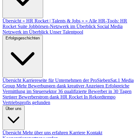
Übersicht
» HR Rocket | Talents & Jobs »
» Alle HR-Tools: HR
Rocket Suite
Jobbörsen-Netzwerk im Überblick
Social Media
Netzwerk im Überblick
Unser Talentpool
Erfolgsgeschichten
Übersicht
Karriereseite für Unternehmen der ProSiebenSat.1 Media
Group
Mehr Bewerbungen dank kreativer Anzeigen
Erfolgreiche
Vermittlung im Steuersektor
36 qualifizierte Bewerber in 30 Tagen
Stetiger Bewerberstrom dank HR Rocket
In Rekordtempo
Vertriebsprofis gefunden
Über uns
Übersicht
Mehr über uns erfahren
Karriere
Kontakt