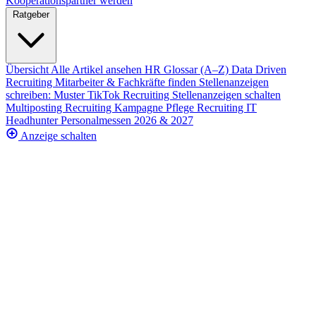
Kooperationspartner werden
Ratgeber
Übersicht
Alle Artikel ansehen
HR Glossar (A–Z)
Data Driven
Recruiting
Mitarbeiter & Fachkräfte finden
Stellenanzeigen
schreiben: Muster
TikTok Recruiting
Stellenanzeigen schalten
Multiposting
Recruiting Kampagne
Pflege Recruiting
IT
Headhunter
Personalmessen 2026 & 2027
Anzeige schalten