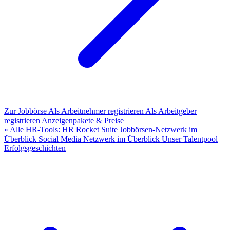
Zur Jobbörse
Als Arbeitnehmer registrieren
Als Arbeitgeber
registrieren
Anzeigenpakete & Preise
» Alle HR-Tools: HR Rocket Suite
Jobbörsen-Netzwerk im
Überblick
Social Media Netzwerk im Überblick
Unser Talentpool
Erfolgsgeschichten