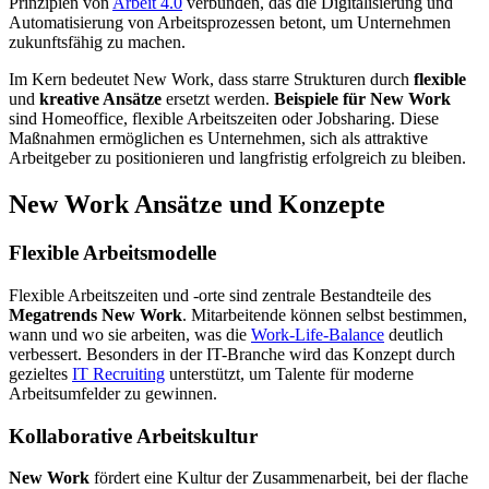
Prinzipien von
Arbeit 4.0
verbunden, das die Digitalisierung und
Automatisierung von Arbeitsprozessen betont, um Unternehmen
zukunfts­fähig zu machen.
Im Kern bedeutet New Work, dass starre Strukturen durch
flexible
und
kreative Ansätze
ersetzt werden.
Beispiele für New Work
sind Homeoffice, flexible Arbeitszeiten oder Jobsharing. Diese
Maßnahmen ermög­lichen es Unternehmen, sich als attraktive
Arbeitgeber zu positio­nieren und langfristig erfolg­reich zu bleiben.
New Work Ansätze und Konzepte
Flexible Arbeitsmodelle
Flexible Arbeitszeiten und ‑orte sind zentrale Bestandteile des
Megatrends New Work
. Mitarbeitende können selbst bestimmen,
wann und wo sie arbeiten, was die
Work-Life-Balance
deutlich
verbessert. Besonders in der IT-Branche wird das Konzept durch
gezieltes
IT Recruiting
unter­stützt, um Talente für moderne
Arbeitsumfelder zu gewinnen.
Kollaborative Arbeitskultur
New Work
fördert eine Kultur der Zusammenarbeit, bei der flache