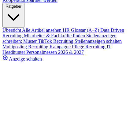
Kooperationspartner werden
Ratgeber
Übersicht
Alle Artikel ansehen
HR Glossar (A–Z)
Data Driven
Recruiting
Mitarbeiter & Fachkräfte finden
Stellenanzeigen
schreiben: Muster
TikTok Recruiting
Stellenanzeigen schalten
Multiposting
Recruiting Kampagne
Pflege Recruiting
IT
Headhunter
Personalmessen 2026 & 2027
Anzeige schalten