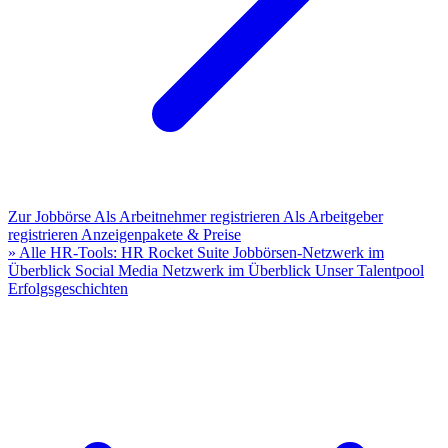
Zur Jobbörse
Als Arbeitnehmer registrieren
Als Arbeitgeber
registrieren
Anzeigenpakete & Preise
» Alle HR-Tools: HR Rocket Suite
Jobbörsen-Netzwerk im
Überblick
Social Media Netzwerk im Überblick
Unser Talentpool
Erfolgsgeschichten