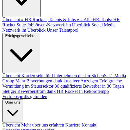
Übersicht
» HR Rocket | Talents & Jobs »
» Alle HR-Tools: HR
Rocket Suite
Jobbörsen-Netzwerk im Überblick
Social Media
Netzwerk im Überblick
Unser Talentpool
Erfolgsgeschichten
Übersicht
Karriereseite für Unternehmen der ProSiebenSat.1 Media
Group
Mehr Bewerbungen dank kreativer Anzeigen
Erfolgreiche
Vermittlung im Steuersektor
36 qualifizierte Bewerber in 30 Tagen
Stetiger Bewerberstrom dank HR Rocket
In Rekordtempo
Vertriebsprofis gefunden
Über uns
Übersicht
Mehr über uns erfahren
Karriere
Kontakt