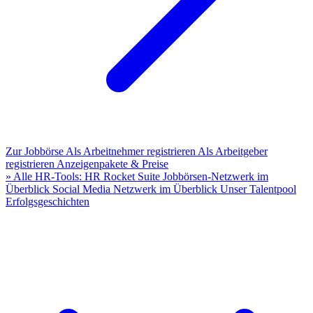
Zur Jobbörse
Als Arbeitnehmer registrieren
Als Arbeitgeber
registrieren
Anzeigenpakete & Preise
» Alle HR-Tools: HR Rocket Suite
Jobbörsen-Netzwerk im
Überblick
Social Media Netzwerk im Überblick
Unser Talentpool
Erfolgsgeschichten