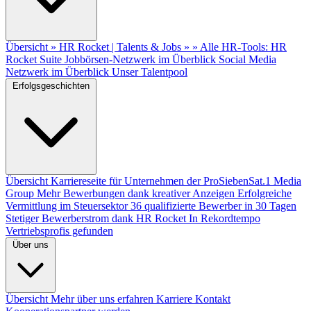
Übersicht
» HR Rocket | Talents & Jobs »
» Alle HR-Tools: HR
Rocket Suite
Jobbörsen-Netzwerk im Überblick
Social Media
Netzwerk im Überblick
Unser Talentpool
Erfolgsgeschichten
Übersicht
Karriereseite für Unternehmen der ProSiebenSat.1 Media
Group
Mehr Bewerbungen dank kreativer Anzeigen
Erfolgreiche
Vermittlung im Steuersektor
36 qualifizierte Bewerber in 30 Tagen
Stetiger Bewerberstrom dank HR Rocket
In Rekordtempo
Vertriebsprofis gefunden
Über uns
Übersicht
Mehr über uns erfahren
Karriere
Kontakt