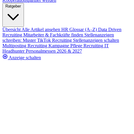
Kooperationspartner werden
Ratgeber
Übersicht
Alle Artikel ansehen
HR Glossar (A–Z)
Data Driven
Recruiting
Mitarbeiter & Fachkräfte finden
Stellenanzeigen
schreiben: Muster
TikTok Recruiting
Stellenanzeigen schalten
Multiposting
Recruiting Kampagne
Pflege Recruiting
IT
Headhunter
Personalmessen 2026 & 2027
Anzeige schalten